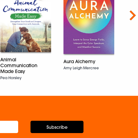
Nex
Ritu
Gunja
Animal
Aura Alchemy
Communication
Amy Leigh Mercree
Made Easy
Pea Horsley
Subscribe