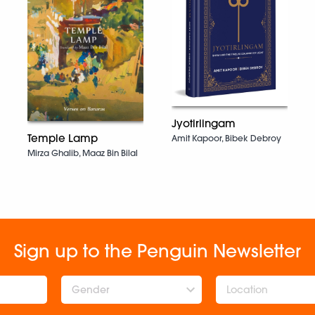
Jyotirlingam
Temple Lamp
Amit Kapoor, Bibek Debroy
Mirza Ghalib, Maaz Bin Bilal
Sign up to the Penguin Newsletter
Gender