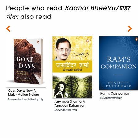
People who read
Baahar Bheetar/बाहर
भीतर
also read
Next
Goat Days: Now A
Ram’s Companion
Major Motion Picture
Devdutt Pattanaik
Benyamin, Joseph Koyippally
Jaswinder Sharma Ki
Yaadgari Kahaniyan
Jaswinder Sharma