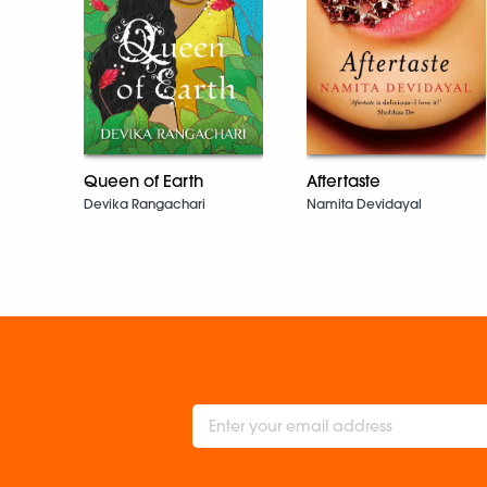
Aftertaste
Queen of Earth
Namita Devidayal
Devika Rangachari