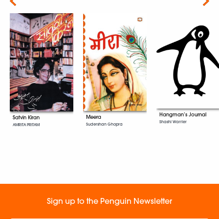
Next
Hangman’s Journal
Meera
Satvin Kiran
Shashi Warrier
Sudershan Ghopra
AMRITA PRITAM
Sign up to the Penguin Newsletter