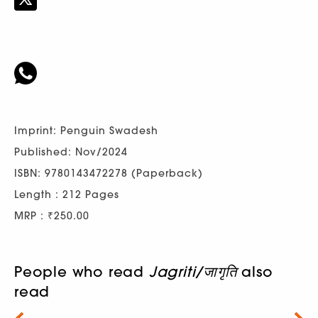
Imprint: Penguin Swadesh
Published: Nov/2024
ISBN: 9780143472278 (Paperback)
Length : 212 Pages
MRP : ₹250.00
People who read
Jagriti/जागृति
also
read