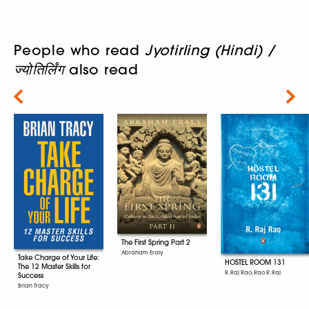
People who read
Jyotirling (Hindi) /
ज्योतिर्लिंग
also read
Next
The First Spring Part 2
Abraham Eraly
Take Charge of Your Life:
HOSTEL ROOM 131
The 12 Master Skills for
R. Raj Rao, Rao R. Raj
Success
Brian Tracy