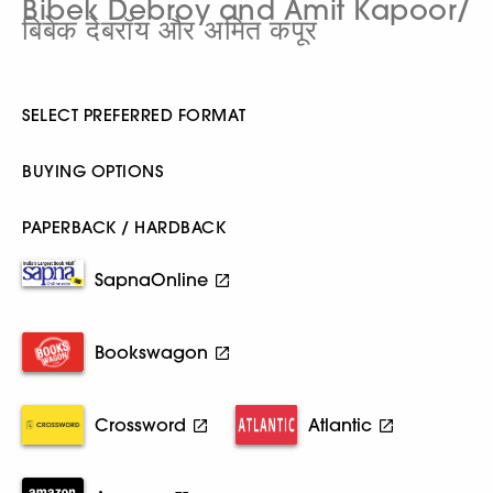
Bibek Debroy and Amit Kapoor/
बिबेक देबरॉय और अमित कपूर
SELECT PREFERRED FORMAT
BUYING OPTIONS
PAPERBACK / HARDBACK
SapnaOnline
Bookswagon
Crossword
Atlantic