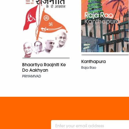
Kanthapura
Bhaartiya Raajniti Ke
Raja Rao
Do Aakhyan
PRIYAMVAD