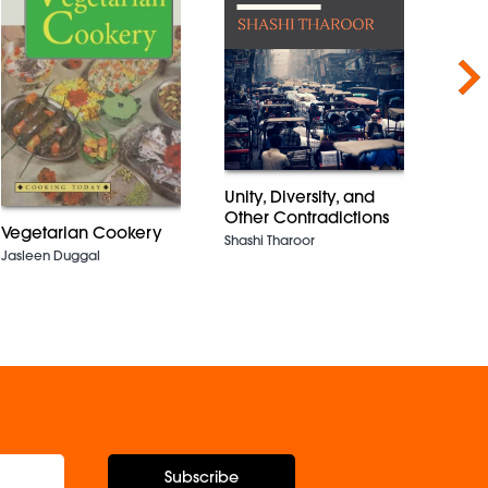
Nex
Unity, Diversity, and
Other Contradictions
Sikk
Vegetarian Cookery
Shashi Tharoor
Andre
Jasleen Duggal
Subscribe