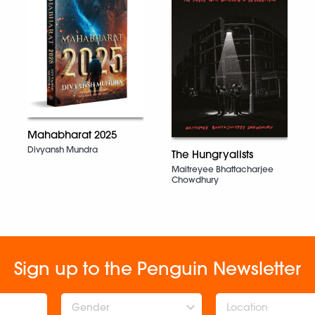
Mahabharat 2025
Divyansh Mundra
The Hungryalists
Maitreyee Bhattacharjee
Chowdhury
Sign up to the Penguin Newsletter
Gender