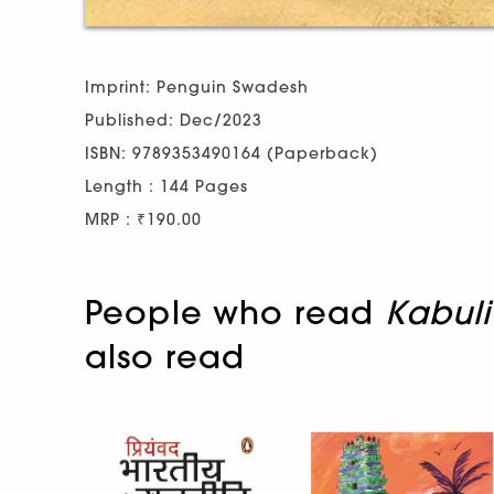
Imprint: Penguin Swadesh
Published: Dec/2023
ISBN: 9789353490164 (Paperback)
Length : 144 Pages
MRP : ₹190.00
People who read
Kabuli
also read