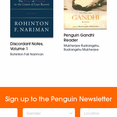
Penguin Gandhi
Reader
Discordant Notes,
Mukherjee Rudrangshu,
Volume 1
Rudrangshu Mukherjee
Rohinton Fali Nariman
Sign up to the Penguin Newsletter
Gender