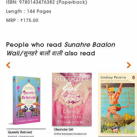
ISBN: 9780143476382 (Paperback)
Length : 144 Pages
MRP : ₹175.00
People who read
Sunahre Baalon
Wali/सुनहरे बालों वाली
also read
Next
Oleander Girl
Queerly Beloved
Chitra Banerjee Divakaruni
Farhad J Dadyburjor