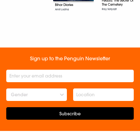
Feluda: The Secret Of
The Cemetery
Bihar Diaries
Ray Satyajit
Amit Lodha
Sign up to the Penguin Newsletter
Gender
Subscribe