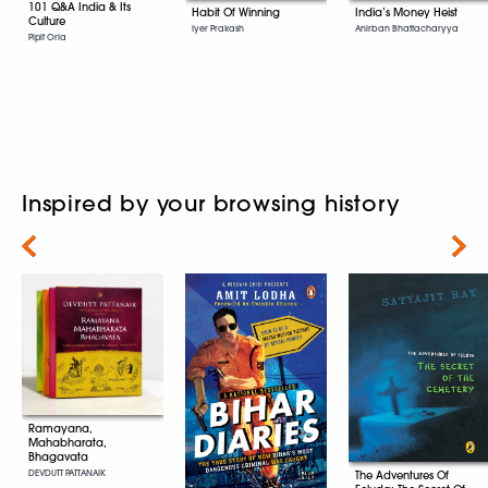
101 Q&A India & Its
Habit Of Winning
India’s Money Heist
Culture
Iyer Prakash
Anirban Bhattacharyya
Pipit Oria
Inspired by your browsing history
Next
Ramayana,
Mahabharata,
Bhagavata
DEVDUTT PATTANAIK
The Adventures Of