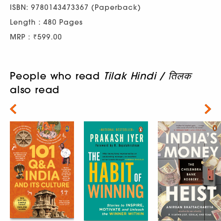
ISBN: 9780143473367 (Paperback)
Length : 480 Pages
MRP : ₹599.00
People who read
Tilak Hindi / तिलक
also read
Next