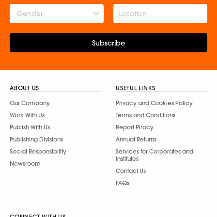
Gender
Subscribe
ABOUT US
USEFUL LINKS
Our Company
Privacy and Cookies Policy
Work With Us
Terms and Conditions
Publish With Us
Report Piracy
Publishing Divisions
Annual Returns
Social Responsibility
Services for Corporates and
Institutes
Newsroom
Contact Us
FAQs
CONNECT WITH US